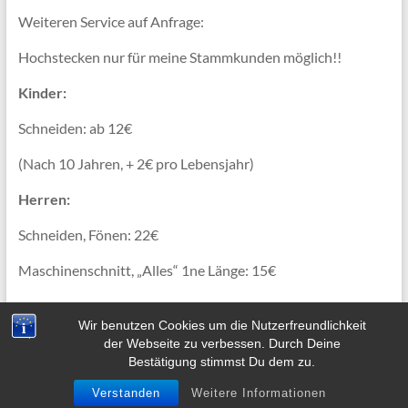
Weiteren Service auf Anfrage:
Hochstecken nur für meine Stammkunden möglich!!
Kinder:
Schneiden: ab 12€
(Nach 10 Jahren, + 2€ pro Lebensjahr)
Herren:
Schneiden, Fönen: 22€
Maschinenschnitt, „Alles“ 1ne Länge: 15€
Wir benutzen Cookies um die Nutzerfreundlichkeit
der Webseite zu verbessen. Durch Deine
Bestätigung stimmst Du dem zu.
Copyright © 2026
Alexandra Röring
. Alle Rechte vorbehalten. Theme
Spacious
von ThemeGrill. Präsentiert von:
WordPress
.
Verstanden
Weitere Informationen